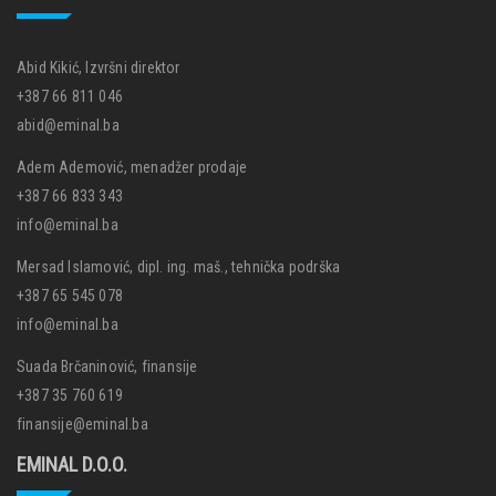
Abid Kikić, Izvršni direktor
+387 66 811 046
abid@eminal.ba
Adem Ademović, menadžer prodaje
+387 66 833 343
info@eminal.ba
Mersad Islamović, dipl. ing. maš., tehnička podrška
+387 65 545 078
info@eminal.ba
Suada Brčaninović, finansije
+387 35 760 619
finansije@eminal.ba
EMINAL D.O.O.