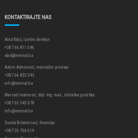
KONTAKTIRAJTE NAS
Abid Kikić, Izvršni direktor
+387 66 811 046
abid@eminal.ba
Adem Ademović, menadžer prodaje
+387 66 833 343
info@eminal.ba
Mersad Islamović, dipl. ing. maš., tehnička podrška
+387 65 545 078
info@eminal.ba
Suada Brčaninović, finansije
+387 35 760 619