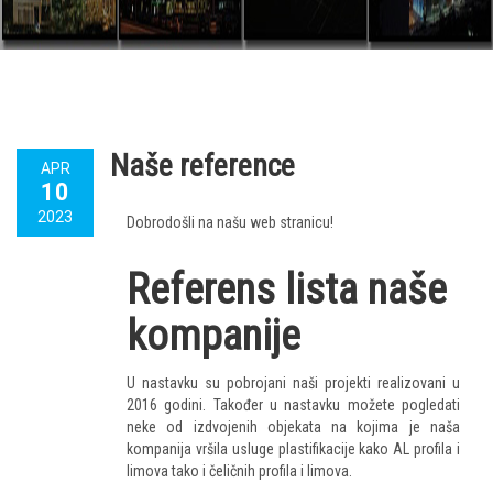
Naše reference
APR
10
2023
Dobrodošli na našu web stranicu!
Referens lista naše
kompanije
U nastavku su pobrojani naši projekti realizovani u
2016 godini. Također u nastavku možete pogledati
neke od izdvojenih objekata na kojima je naša
kompanija vršila usluge plastifikacije kako AL profila i
limova tako i čeličnih profila i limova.