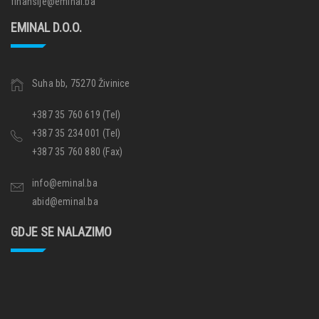
finansije@eminal.ba
EMINAL D.O.O.
Suha bb, 75270 Živinice
+387 35 760 619 (Tel)
+387 35 234 001 (Tel)
+387 35 760 880 (Fax)
info@eminal.ba
abid@eminal.ba
GDJE SE NALAZIMO